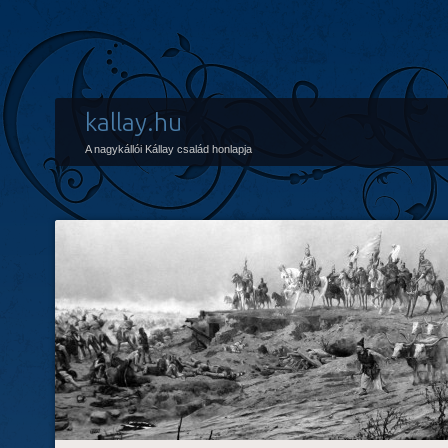
kallay.hu
A nagykállói Kállay család honlapja