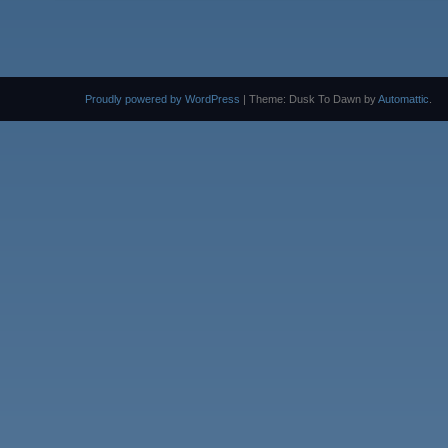
Proudly powered by WordPress
|
Theme: Dusk To Dawn by
Automattic
.