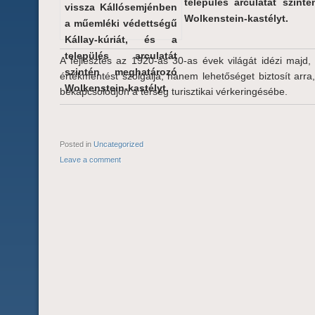
település arculatát szint
Wolkenstein-kastélyt.
A fejlesztés az 1920-as 30-as évek világát idézi majd
értékmentést szolgálja, hanem lehetőséget biztosít arr
bekapcsolódjon a térség turisztikai vérkeringésébe.
Posted in
Uncategorized
Leave a comment
POST NAVIGATION