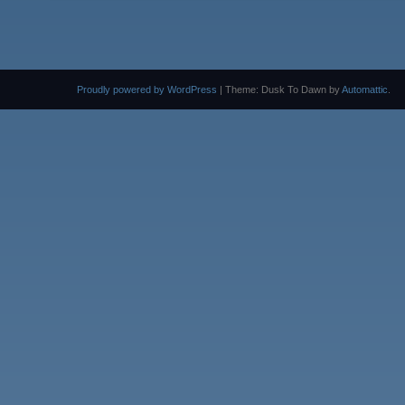
Proudly powered by WordPress
|
Theme: Dusk To Dawn by
Automattic
.