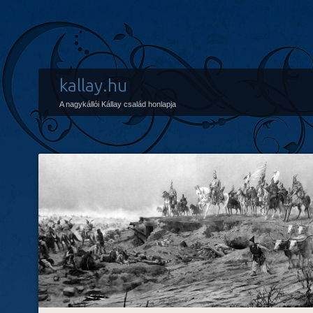
kallay.hu
A nagykállói Kállay család honlapja