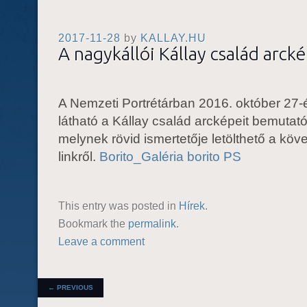
2017-11-28
by
KALLAY.HU
A nagykállói Kállay család arcké
A Nemzeti Portrétárban 2016. október 27-ét
látható a Kállay család arcképeit bemutató 
melynek rövid ismertetője letölthető a köv
linkről.
Borito_Galéria borito PS
This entry was posted in
Hírek
.
Bookmark the
permalink
.
Leave a comment
POST NAVIGATION
←
PREVIOUS