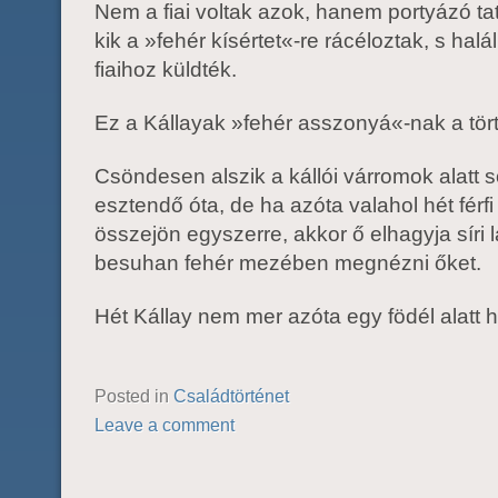
Nem a fiai voltak azok, hanem portyázó ta
kik a »fehér kísértet«-re rácéloztak, s halá
fiaihoz küldték.
Ez a Kállayak »fehér asszonyá«-nak a tör
Csöndesen alszik a kállói várromok alatt 
esztendő óta, de ha azóta valahol hét férfi
összejön egyszerre, akkor ő elhagyja síri l
besuhan fehér mezében megnézni őket.
Hét Kállay nem mer azóta egy födél alatt h
Posted in
Családtörténet
Leave a comment