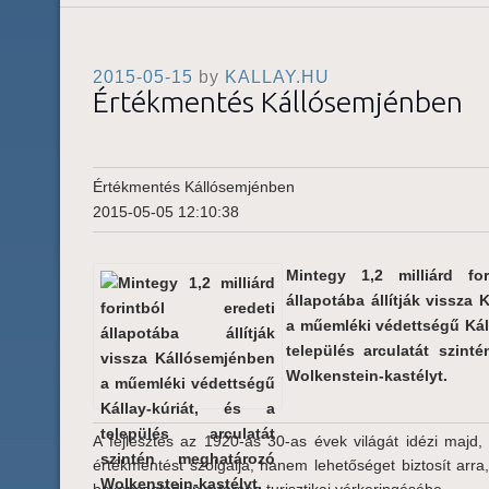
2015-05-15
by
KALLAY.HU
Értékmentés Kállósemjénben
Értékmentés Kállósemjénben
2015-05-05 12:10:38
Mintegy 1,2 milliárd for
állapotába állítják vissza
a műemléki védettségű Káll
település arculatát szint
Wolkenstein-kastélyt.
A fejlesztés az 1920-as 30-as évek világát idézi majd
értékmentést szolgálja, hanem lehetőséget biztosít arr