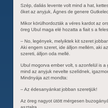
Szép, daliás levente volt mind a hat, kette
őket az anyjuk, Ágnes de genere Gutkeled
Mikor körülhordozták a véres kardot az o
öreg Ubul maga elé hozatta a fiait s a fele
– No, legények, melyiktek kit szeret jobb
Aki engem szeret, ide álljon mellém, aki az
szereti, álljon oda mellé.
Ubul mogorva ember volt, s azonfelül is a
mind az anyjuk nevelte szelídnek, igazm
Mindnyája azt mondta:
– Az édesanyánkat jobban szeretjük!
Az öreg nagyot ütött mérgesen buzogányá
asztalra.