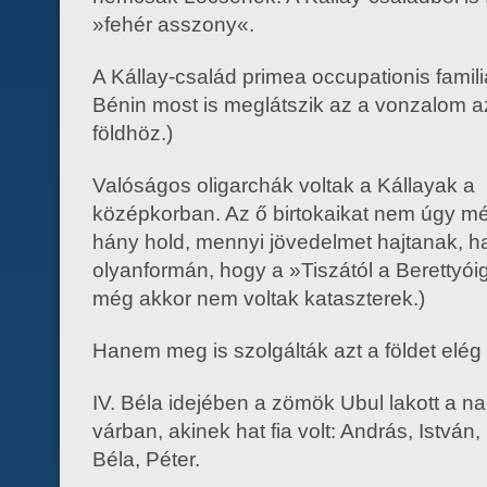
»fehér asszony«.
A Kállay-család primea occupationis famili
Bénin most is meglátszik az a vonzalom a
földhöz.)
Valóságos oligarchák voltak a Kállayak a
középkorban. Az ő birtokaikat nem úgy mé
hány hold, mennyi jövedelmet hajtanak, 
olyanformán, hogy a »Tiszától a Berettyói
még akkor nem voltak kataszterek.)
Hanem meg is szolgálták azt a földet elég
IV. Béla idejében a zömök Ubul lakott a na
várban, akinek hat fia volt: András, István,
Béla, Péter.