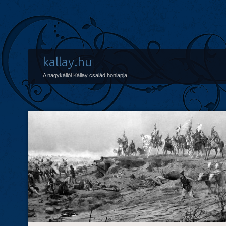
kallay.hu
A nagykállói Kállay család honlapja