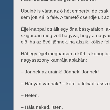
Ubulné is várta az ő hét emberét, de csak 
sem jött Kálló felé. A temető csendje ült az
Éjjel-nappal ott állt egy őr a bástyafalon, a
szigorúan meg volt hagyva, hogy a nagya
elő, ha az övéi jönnek, ha alszik, költse fel
Hát egy éjjel megharsan a kürt, s kopogta
nagyasszony kamrája ablakán:
– Jönnek az uraink! Jönnek! Jönnek!
– Hányan vannak? – kérdi a felriadt asszo
– Heten.
– Hála neked, isten.