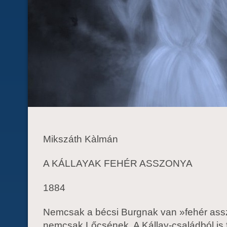
Mikszáth Kàlmán
A KÁLLAYAK FEHÉR ASSZONYA
1884
Nemcsak a bécsi Burgnak van »fehér as
nemcsak Lőcsének. A Kállay-családból is 