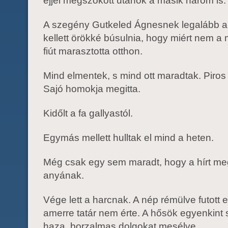
éjjel megszökött utánok a másik három is.
A szegény Gutkeled Ágnesnek legalább a
kellett örökké búsulnia, hogy miért nem a
fiút marasztotta otthon.
Mind elmentek, s mind ott maradtak. Piros
Sajó homokja megitta.
Kidőlt a fa gallyastól.
Egymás mellett hulltak el mind a heten.
Még csak egy sem maradt, hogy a hírt me
anyának.
Vége lett a harcnak. A nép rémülve futott e
amerre tatár nem érte. A hősök egyenkint 
haza, borzalmas dolgokat mesélve.