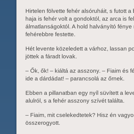
Hirtelen fölvette fehér alsóruháit, s futott a
haja is fehér volt a gondoktól, az arca is fe
álmatlanságoktól. A hold halványító fény
fehérebbre festette.
Hét levente közeledett a várhoz, lassan p
jöttek a fáradt lovak.
– Ők, ők! – kiáltá az asszony. – Fiaim és f
ide a dárdádat! – parancsolá az őrnek.
Ebben a pillanatban egy nyíl süvített a le
alulról, s a fehér asszony szívét találta.
– Fiaim, mit cselekedtetek? Hisz én vagyok
összerogyott.