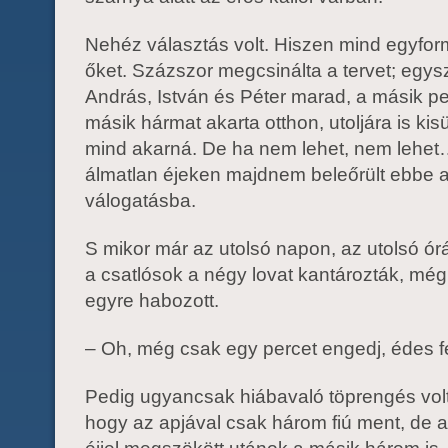
Nehéz választás volt. Hiszen mind egyfor
őket. Százszor megcsinálta a tervet; egys
András, István és Péter marad, a másik p
másik hármat akarta otthon, utoljára is kisü
mind akarná. De ha nem lehet, nem lehe
álmatlan éjeken majdnem beleőrült ebbe 
válogatásba.
S mikor már az utolsó napon, az utolsó ór
a csatlósok a négy lovat kantározták, még
egyre habozott.
– Oh, még csak egy percet engedj, édes f
Pedig ugyancsak hiábavaló töprengés volt,
hogy az apjával csak három fiú ment, de 