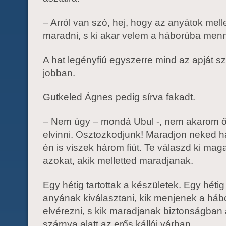
– Arról van szó, hej, hogy az anyátok melle
maradni, s ki akar velem a háborúba men
A hat legényfiú egyszerre mind az apját sz
jobban.
Gutkeled Ágnes pedig sírva fakadt.
– Nem úgy – mondá Ubul -, nem akarom ő
elvinni. Osztozkodjunk! Maradjon neked há
én is viszek három fiút. Te válaszd ki ma
azokat, akik melletted maradjanak.
Egy hétig tartottak a készületek. Egy hétig 
anyának kiválasztani, kik menjenek a há
elvérezni, s kik maradjanak biztonságban 
szárnya alatt az erős kállói várban.