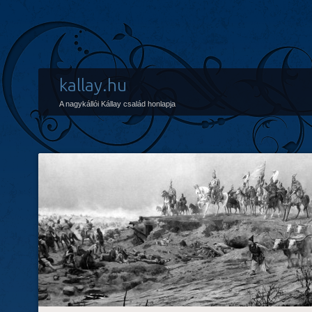
kallay.hu
A nagykállói Kállay család honlapja