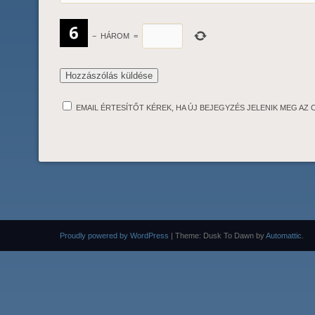
−
HÁROM
=
EMAIL ÉRTESÍTŐT KÉREK, HA ÚJ BEJEGYZÉS JELENIK MEG AZ 
Proudly powered by WordPress
|
Theme: Dusk To Dawn by
Automattic
.