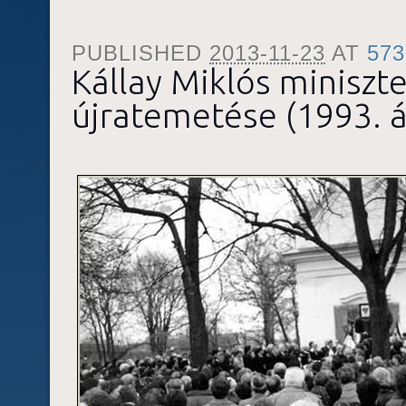
PUBLISHED
2013-11-23
AT
573
Kállay Miklós miniszt
újratemetése (1993. áp