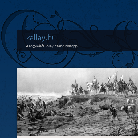
kallay.hu
A nagykállói Kállay család honlapja