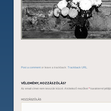
Post a comment
or leave a trackback:
Trackback URL
.
VÉLEMÉNY, HOZZÁSZÓLÁS?
Az email címet nem tesszük közzé.
A kötelező mezőket
*
karakterrel jelöljü
HOZZÁSZÓLÁS