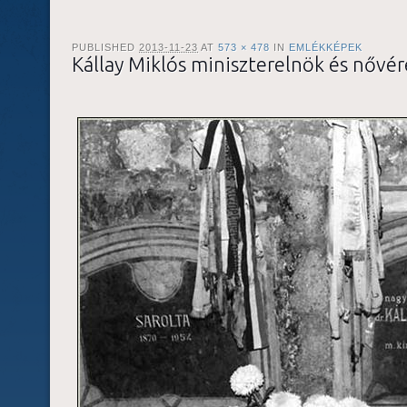
PUBLISHED
2013-11-23
AT
573 × 478
IN
EMLÉKKÉPEK
Kállay Miklós miniszterelnök és nővére