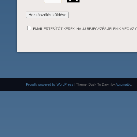
EMAIL ÉRTESÍTŐT KÉREK, HA ÚJ BEJEGYZÉS JELENIK MEG AZ 
Proudly powered by WordPress
|
Theme: Dusk To Dawn by
Automattic
.